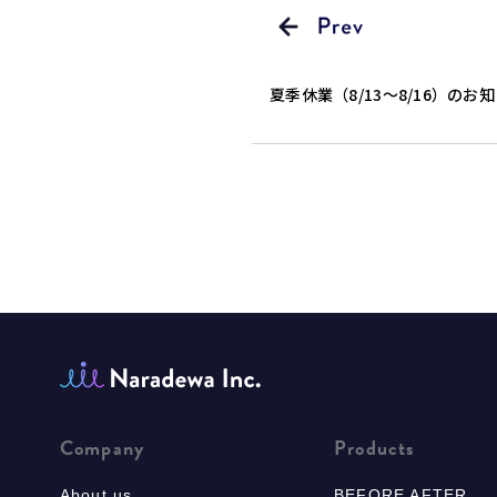
夏季休業（8/13～8/16）のお
Company
Products
About us
BEFORE AFTER