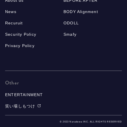
About us
BEFORE AFTER
News
BODY Alignment
Recuruit
ODOLL
Security Policy
Smafy
Privacy Policy
Other
ENTERTAINMENT
笑い場しもつけ
© 2023 Naradewa INC. ALL RIGHTS RESERVED