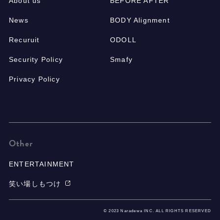
About us
BEFORE AFTER
News
BODY Alignment
Recuruit
ODOLL
Security Policy
Smafy
Privacy Policy
Other
ENTERTAINMENT
笑い場しもつけ
© 2023 Naradewa INC. ALL RIGHTS RESERVED