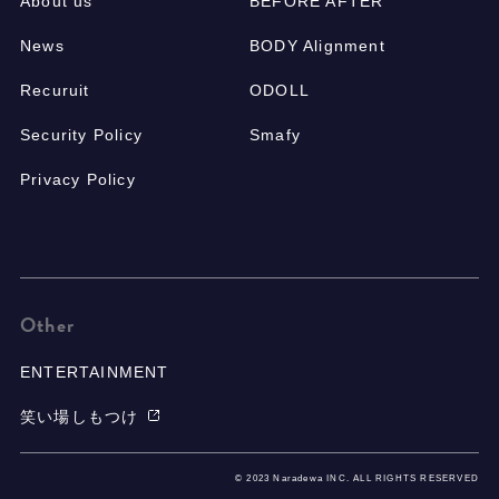
About us
BEFORE AFTER
News
BODY Alignment
Recuruit
ODOLL
Security Policy
Smafy
Privacy Policy
Other
ENTERTAINMENT
笑い場しもつけ
© 2023 Naradewa INC. ALL RIGHTS RESERVED