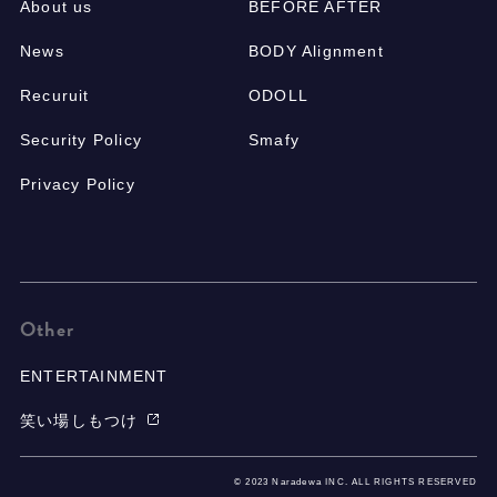
About us
BEFORE AFTER
News
BODY Alignment
Recuruit
ODOLL
Security Policy
Smafy
Privacy Policy
Other
ENTERTAINMENT
笑い場しもつけ
© 2023 Naradewa INC. ALL RIGHTS RESERVED