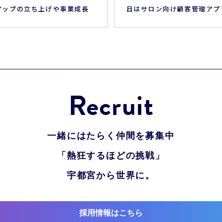
アップの立ち上げや事業成長
日はサロン向け顧客管理アプ
る実体験をもとに、アクセラ
BEFORE AFTER®の展示
ープログラムへの参加を通じ
AIカルテをご紹介いたします
れた学びや気づき、事業を進
お立ち寄りください。 ■開
えで大切にしてきた考え方な
【名称】ビューティーワール
いてお話しする予定です。 ま
パン 東京（第28回） 【会期】
れから起業や新規事業に挑戦
年5月18日（月）－20日（水
Recruit
へ向けて、プログラムの魅力
間】10:00–18:00（最終…
方法に…
一緒にはたらく仲間を募集中
「熱狂するほどの挑戦」
宇都宮から世界に。
採用情報はこちら