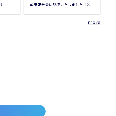
リ
成果報告会に登壇いたしましたこと
と新機能の
をお知らせいたします。 本プログラ
。 ぜひ
ムでは、当社が開発する「AIブロー
more
催概要
ドリスニングプラットフォーム」に
ド ジャ
ついて、 自治体における実証・検証
2026
を行ってまいりました。 従来、行政
） 【時
における住民の声は、アンケートや
一部の意見募集に限られ、 「一部の
声しか届かない」「収集し…