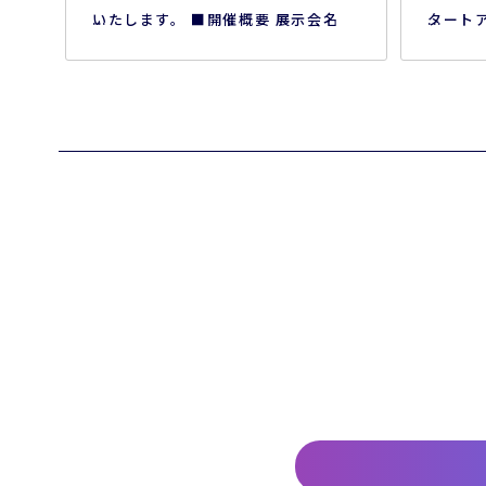
いたします。 ■開催概要 展示会名
タート
「ウエルネスフェスタ2026」 会期
に関す
2026年7月8日(水)～7月9日
レータ
(木) 会場 東京流通センター第
て得ら
一展示場 ※本展示会は一般のお客様
めるう
はご参加いただけません、予めご了
どにつ
承ください。
た、こ
する方
や活用