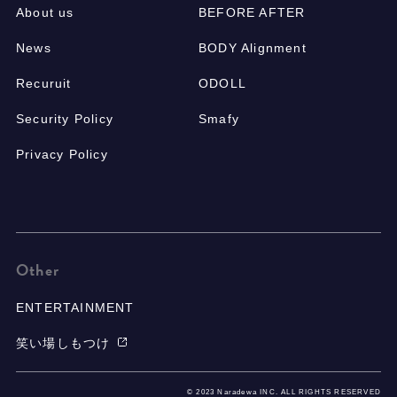
About us
BEFORE AFTER
News
BODY Alignment
Recuruit
ODOLL
Security Policy
Smafy
Privacy Policy
Other
ENTERTAINMENT
笑い場しもつけ
© 2023 Naradewa INC. ALL RIGHTS RESERVED