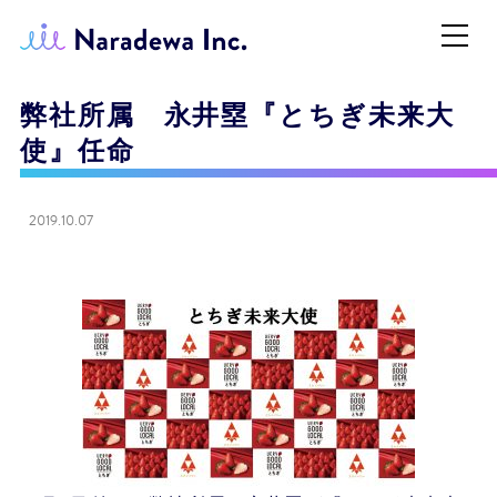
弊社所属 永井塁『とちぎ未来大
使』任命
2019.10.07