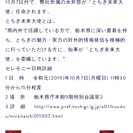
10月7日付で、弊社所属の永井塁が『とちぎ未来大
使』任命されます。
とちぎ未来大使とは…
‟県内外で活躍している方で、栃木県に深い愛着を持
ち、とちぎの魅力・実力の対外的情報発信を積極的
に行っていただける方に、知事が「とちぎ未来大
使」を委嘱しています。”
セレモニー日時詳細
1 日 時 令和元(2019)年10月7日(月曜日) 11時30
分から15分程度
2 場 所 栃木県庁本館9階特別会議室2
3 詳 細 http://www.pref.tochigi.lg.jp/a01/houdo
u/miraitaishi011007.html