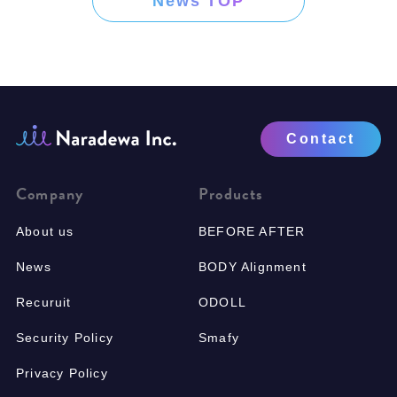
News TOP
Contact
Company
Products
About us
BEFORE AFTER
News
BODY Alignment
Recuruit
ODOLL
Security Policy
Smafy
Privacy Policy