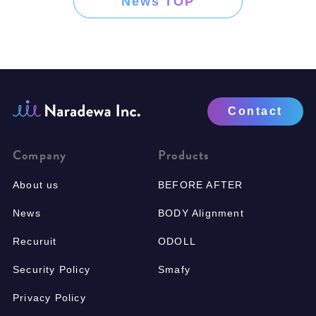
News TOP
Contact
Company
Products
About us
BEFORE AFTER
News
BODY Alignment
Recuruit
ODOLL
Security Policy
Smafy
Privacy Policy