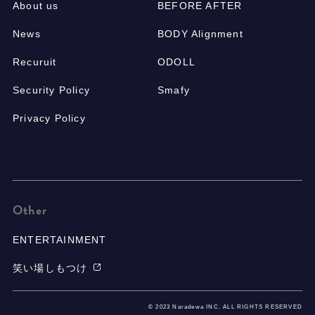
About us
BEFORE AFTER
News
BODY Alignment
Recuruit
ODOLL
Security Policy
Smafy
Privacy Policy
Other
ENTERTAINMENT
笑い場しもつけ
© 2023 Naradewa INC. ALL RIGHTS RESERVED