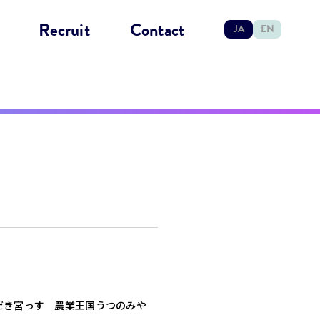
Recruit
Contact
JA
EN
だき宮っす 農業王国うつのみや