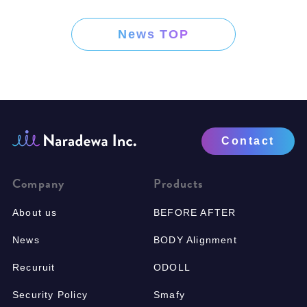
News TOP
Contact
Company
Products
About us
BEFORE AFTER
News
BODY Alignment
Recuruit
ODOLL
Security Policy
Smafy