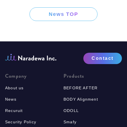
News TOP
Contact
Company
Products
About us
BEFORE AFTER
News
BODY Alignment
Recuruit
ODOLL
Security Policy
Smafy