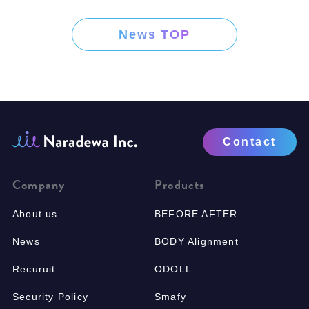
21：00
News TOP
Contact
Company
Products
About us
BEFORE AFTER
News
BODY Alignment
Recuruit
ODOLL
Security Policy
Smafy