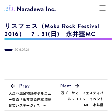
リスフェス（Moka Rock Festival
2016） 7．31(日) 永井塁MC
2016.07.21
万プーサマーフェスティバ
大江戸温泉物語ホテルニュ
ル２０１６ イベント
ー塩原「永井塁＆岸本浩嗣
MC 永井塁
お笑いステージ」7．
24(日)～29(金) 20：00～