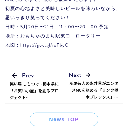
初夏の心地よさと美味しいビールを味わいながら、
思いっきり笑ってください！
日時：5月20日〜21日 11：00〜20：00 予定
場所：おもちゃのまち駅東口 ロータリー
地図：
https://goo.gl/rxFbyC
所属芸人の永井塁がエンタ
笑い場 しもつけ ~栃木県に
メMCを務める「リンク栃
「お笑い小屋」を創るプロ
木ブレックス」が
ジェクト~
B.LEAGE初代王者に輝きま
した！！
News TOP