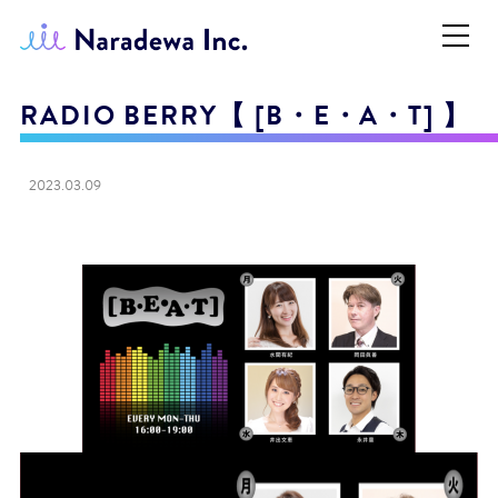
RADIO BERRY【 [B・E・A・T] 】
2023.03.09