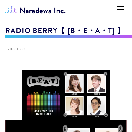
RADIO BERRY【 [B・E・A・T] 】
2022.07.21