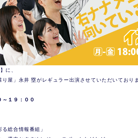
ス】に、
喋り屋」永井 塁がレギュラー出演させていただいており
０～１９：００
彩る総合情報番組」