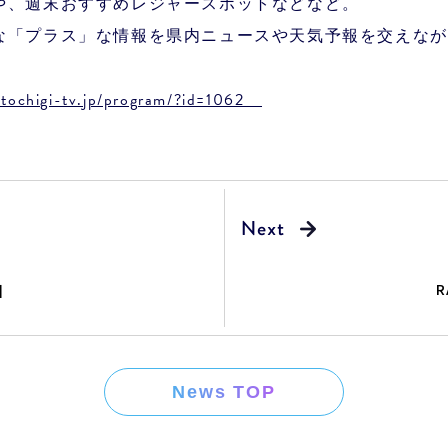
や、週末おすすめレジャースポットなどなど。
な「プラス」な情報を県内ニュースや天気予報を交えなが
.tochigi-tv.jp/program/?id=1062
R
 】
News TOP