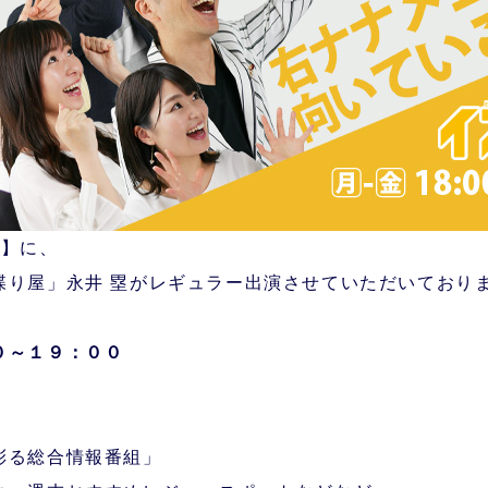
ス】に、
喋り屋」永井 塁がレギュラー出演させていただいており
０～１９：００
彩る総合情報番組」