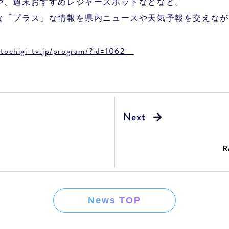
や、週末おすすめレジャースポットなどなど。
な「プラス」な情報を県内ニュースや天気予報を交えなが
.tochigi-tv.jp/program/?id=1062
R
News TOP