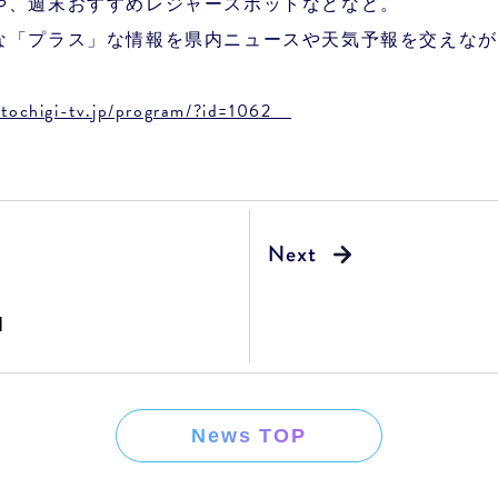
や、週末おすすめレジャースポットなどなど。
な「プラス」な情報を県内ニュースや天気予報を交えなが
.tochigi-tv.jp/program/?id=1062
 】
News TOP