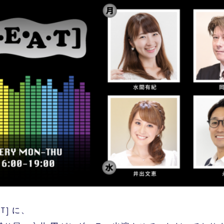
・T] に、