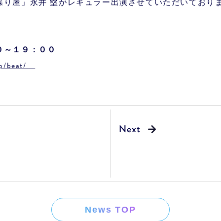
喋り屋」永井 塁がレギュラー出演させていただいており
０～１９：００
.jp/beat/
News TOP