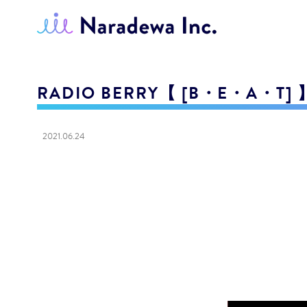
RADIO BERRY【 [B・E・A・T] 
2021.06.24