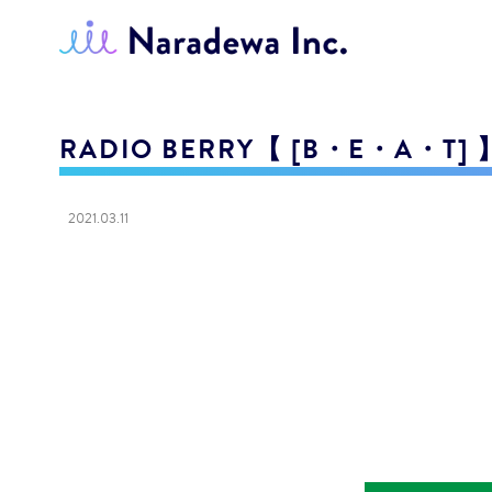
RADIO BERRY【 [B・E・A・T] 
2021.03.11