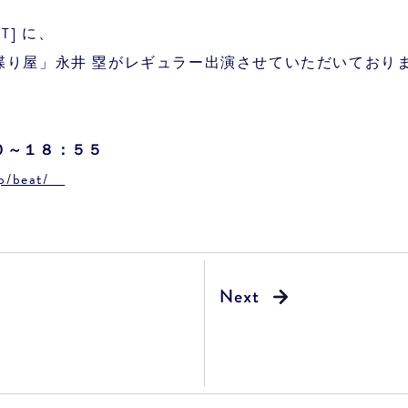
・T] に、
喋り屋」永井 塁がレギュラー出演させていただいており
０～１８：５５
.jp/beat/