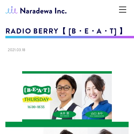
RADIO BERRY【 [B・E・A・T] 】
2021.03.18