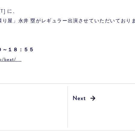
・T] に、
喋り屋」永井 塁がレギュラー出演させていただいており
０～１８：５５
.jp/beat/