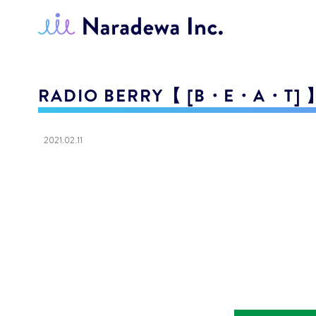
RADIO BERRY【 [B・E・A・T] 
2021.02.11