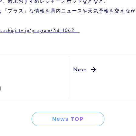
や、週末おすすめレジャースポットなどなど。
な「プラス」な情報を県内ニュースや天気予報を交えなが
.tochigi-tv.jp/program/?id=1062
 】
News TOP