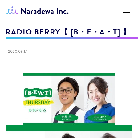
RADIO BERRY【 [B・E・A・T] 】
2020.09.17