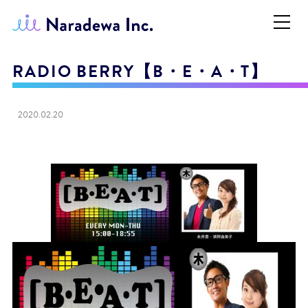
RADIO BERRY【B・E・A・T】
2020.02.20