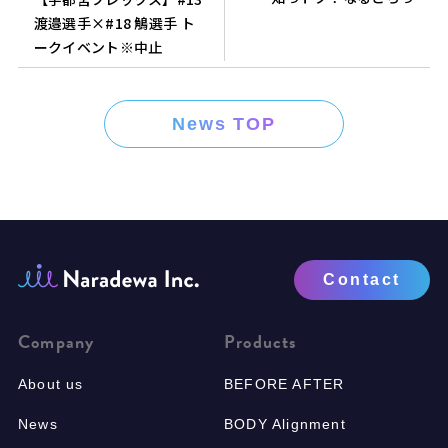
渡邉選手×#18 鵤選手 ト
ークイベント※中止
News TOP
Contact
Company
Products
About us
BEFORE AFTER
News
BODY Alignment