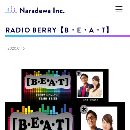
RADIO BERRY【B・E・A・T】
2020.01.16