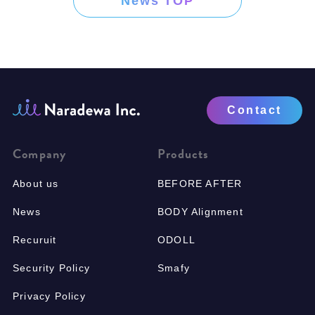
News TOP
Contact
Company
Products
About us
BEFORE AFTER
News
BODY Alignment
Recuruit
ODOLL
Security Policy
Smafy
Privacy Policy