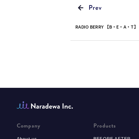
RADIO BERRY 【B・E・A・T】
Company
Products
About us
BEFORE AFTER