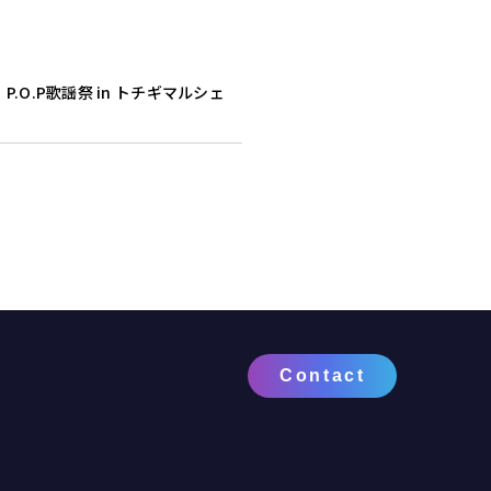
P.O.P歌謡祭 in トチギマルシェ
Contact