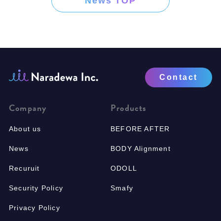
News TOP
Contact
Company
Products
About us
BEFORE AFTER
News
BODY Alignment
Recuruit
ODOLL
Security Policy
Smafy
Privacy Policy